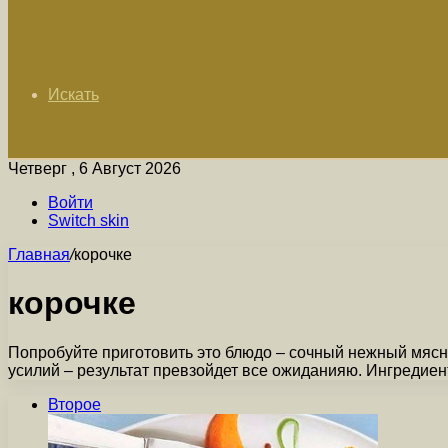
Искать
Четверг , 6 Август 2026
Войти
Switch skin
Главная
/
корочке
корочке
Попробуйте приготовить это блюдо – сочный нежный мясно
усилий – результат превзойдет все ожиданияю. Ингредие
Второе