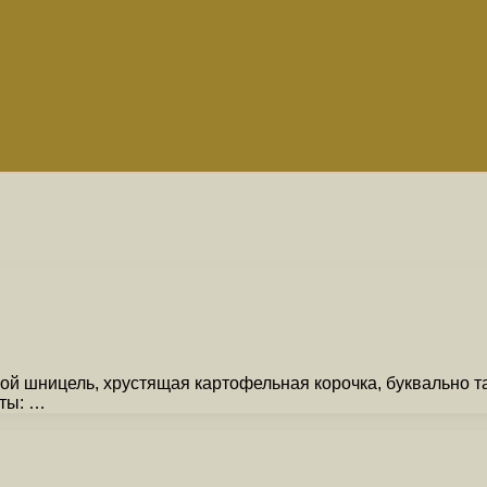
й шницель, хрустящая картофельная корочка, буквально та
нты: …