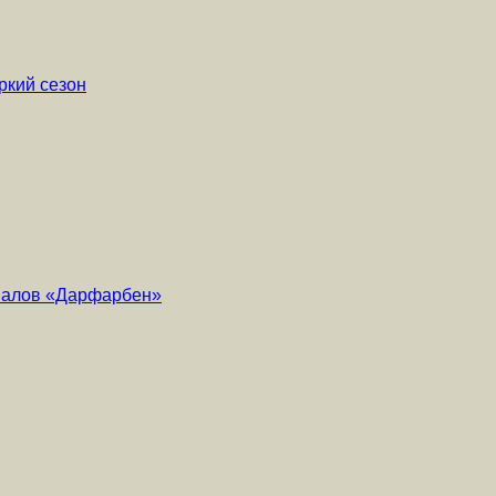
ркий сезон
риалов «Дарфарбен»