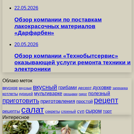
22.05.2026
Обзор компании по поставкам
лакокрасочных материалов
«Дарфарбен»
20.05.2026
Обзор компании «Технобытсервис»
оказывающей услуги ремонта техники и
электроники
Облако меток
вкусный
грибами
духовке
вкусное
десерт
вкусные
запеканка
мультиварке
полезный
котлеты
курицей
овощами
пирог
рецепт
приготовить
приготовления
простой
салат
сыром
рецепты
суп
торт
секреты
слоеный
Интересное