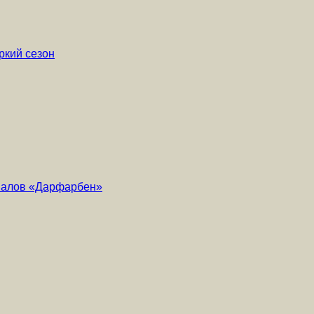
ркий сезон
риалов «Дарфарбен»