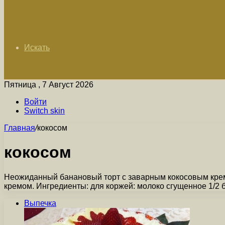
Искать
Пятница , 7 Август 2026
Войти
Switch skin
Главная
/
кокосом
кокосом
Неожиданный банановый торт с заварным кокосовым крем
кремом. Ингредиенты: для коржей: молоко сгущенное 1/2 
Выпечка