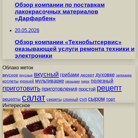
Обзор компании по поставкам
лакокрасочных материалов
«Дарфарбен»
20.05.2026
Обзор компании «Технобытсервис»
оказывающей услуги ремонта техники и
электроники
Облако меток
вкусный
грибами
духовке
вкусное
десерт
вкусные
запеканка
мультиварке
полезный
котлеты
курицей
овощами
пирог
рецепт
приготовить
приготовления
простой
салат
сыром
рецепты
суп
торт
секреты
слоеный
Интересное