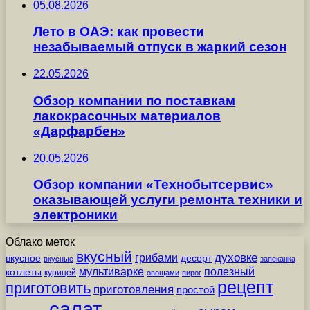
05.08.2026
Лето в ОАЭ: как провести
незабываемый отпуск в жаркий сезон
22.05.2026
Обзор компании по поставкам
лакокрасочных материалов
«Дарфарбен»
20.05.2026
Обзор компании «Технобытсервис»
оказывающей услуги ремонта техники и
электроники
Облако меток
вкусный
грибами
духовке
вкусное
десерт
вкусные
запеканка
мультиварке
полезный
котлеты
курицей
овощами
пирог
рецепт
приготовить
приготовления
простой
салат