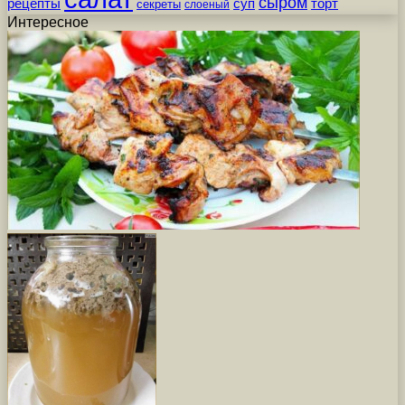
сыром
рецепты
суп
торт
секреты
слоеный
Интересное