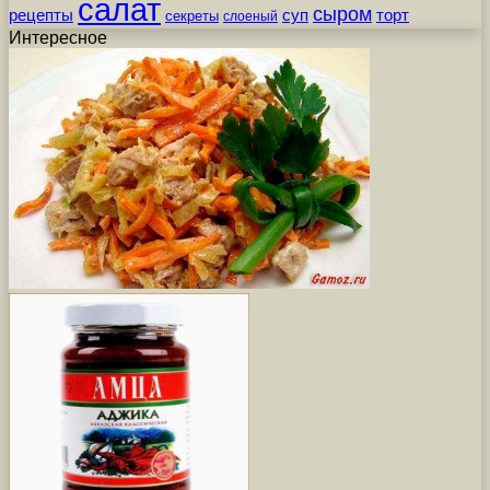
салат
сыром
рецепты
суп
торт
секреты
слоеный
Интересное