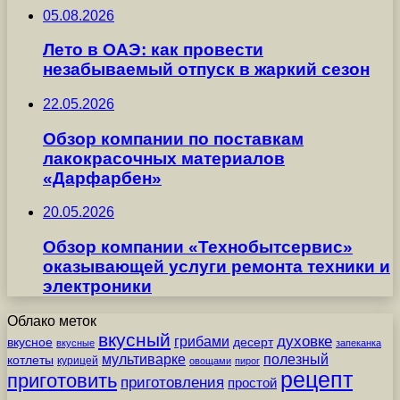
05.08.2026
Лето в ОАЭ: как провести
незабываемый отпуск в жаркий сезон
22.05.2026
Обзор компании по поставкам
лакокрасочных материалов
«Дарфарбен»
20.05.2026
Обзор компании «Технобытсервис»
оказывающей услуги ремонта техники и
электроники
Облако меток
вкусный
грибами
духовке
вкусное
десерт
вкусные
запеканка
мультиварке
полезный
котлеты
курицей
овощами
пирог
рецепт
приготовить
приготовления
простой