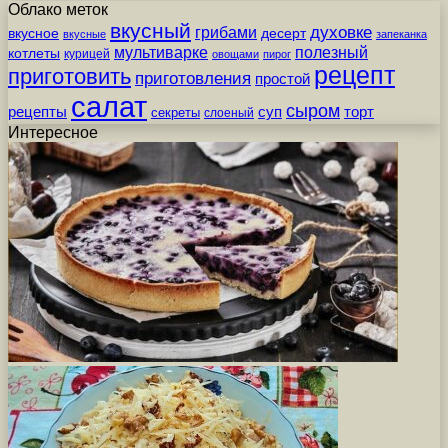
Облако меток
вкусный
грибами
духовке
вкусное
десерт
вкусные
запеканка
мультиварке
полезный
котлеты
курицей
овощами
пирог
рецепт
приготовить
приготовления
простой
салат
сыром
рецепты
суп
торт
секреты
слоеный
Интересное