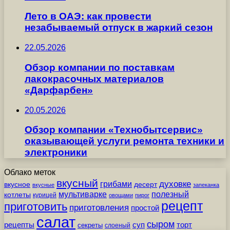
Лето в ОАЭ: как провести
незабываемый отпуск в жаркий сезон
22.05.2026
Обзор компании по поставкам
лакокрасочных материалов
«Дарфарбен»
20.05.2026
Обзор компании «Технобытсервис»
оказывающей услуги ремонта техники и
электроники
Облако меток
вкусный
грибами
духовке
вкусное
десерт
вкусные
запеканка
мультиварке
полезный
котлеты
курицей
овощами
пирог
рецепт
приготовить
приготовления
простой
салат
сыром
рецепты
суп
торт
секреты
слоеный