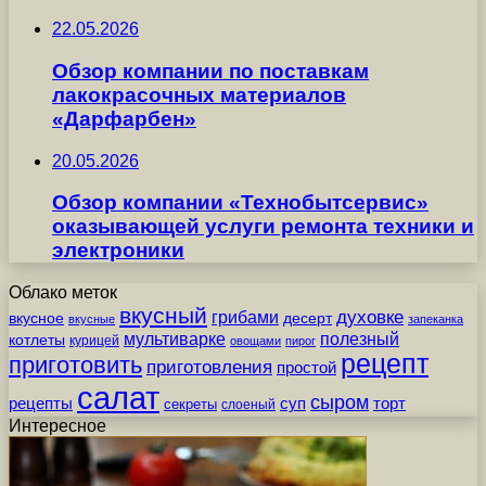
22.05.2026
Обзор компании по поставкам
лакокрасочных материалов
«Дарфарбен»
20.05.2026
Обзор компании «Технобытсервис»
оказывающей услуги ремонта техники и
электроники
Облако меток
вкусный
грибами
духовке
вкусное
десерт
вкусные
запеканка
мультиварке
полезный
котлеты
курицей
овощами
пирог
рецепт
приготовить
приготовления
простой
салат
сыром
рецепты
суп
торт
секреты
слоеный
Интересное