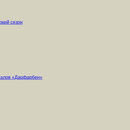
ркий сезон
риалов «Дарфарбен»