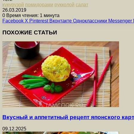
кукурузой
помидорами
рукколой
салат
26.03.2019
0
Время чтения: 1 минута
Facebook
X
Pinterest
Вконтакте
Одноклассники
Messenger
ПОХОЖИЕ СТАТЬИ
Вкусный и аппетитный рецепт японского ка
09.12.2025