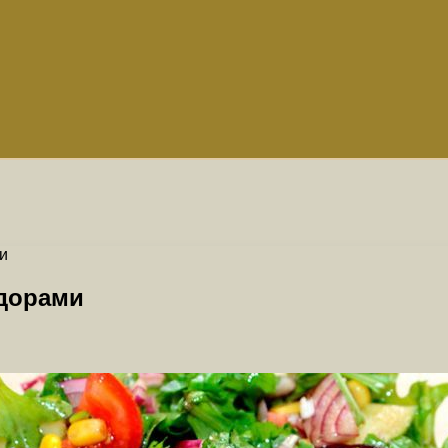
и
идорами