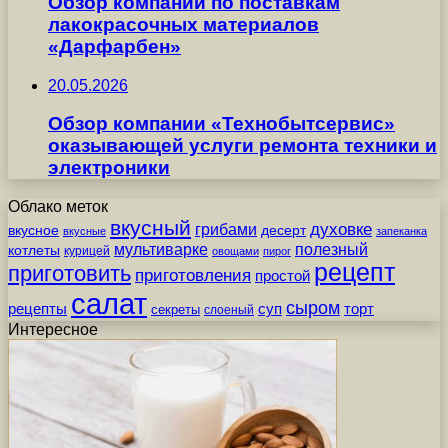
Обзор компании по поставкам
лакокрасочных материалов
«Дарфарбен»
20.05.2026
Обзор компании «Технобытсервис»
оказывающей услуги ремонта техники и
электроники
Облако меток
вкусный
грибами
духовке
вкусное
десерт
вкусные
запеканка
мультиварке
полезный
котлеты
курицей
овощами
пирог
рецепт
приготовить
приготовления
простой
салат
сыром
рецепты
суп
торт
секреты
слоеный
Интересное