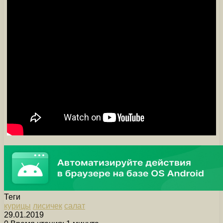
Теги
курицы
лисичек
салат
29.01.2019