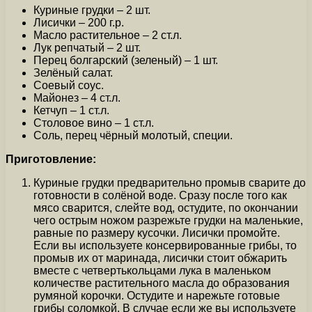
Куриные грудки – 2 шт.
Лисички – 200 г.р.
Масло растительное – 2 ст.л.
Лук репчатый – 2 шт.
Перец болгарский (зеленый) – 1 шт.
Зелёный салат.
Соевый соус.
Майонез – 4 ст.л.
Кетчуп – 1 ст.л.
Столовое вино – 1 ст.л.
Соль, перец чёрный молотый, специи.
Приготовление:
Куриные грудки предварительно промыв сварите до
готовности в солёной воде. Сразу после того как
мясо сварится, слейте вод, остудите, по окончании
чего острым ножом разрежьте грудки на маленькие,
равные по размеру кусочки. Лисички промойте.
Если вы используете консервированные грибы, то
промыв их от маринада, лисички стоит обжарить
вместе с четвертькольцами лука в маленьком
количестве растительного масла до образования
румяной корочки. Остудите и нарежьте готовые
грибы соломкой. В случае если же вы используете