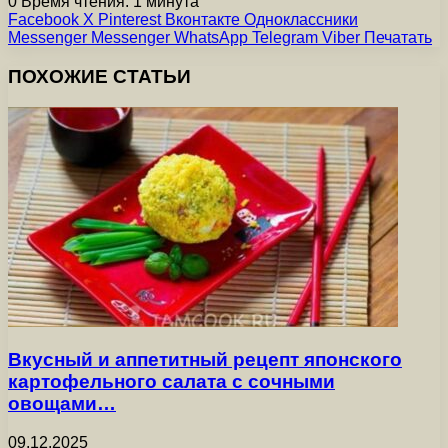
0
Время чтения: 1 минута
Facebook
X
Pinterest
Вконтакте
Одноклассники
Messenger
Messenger
WhatsApp
Telegram
Viber
Печатать
ПОХОЖИЕ СТАТЬИ
Вкусный и аппетитный рецепт японского
картофельного салата с сочными
овощами…
09.12.2025