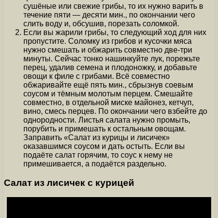
сушёные или свежие грибы, то их нужно варить в
течение пяти — десяти мин., по окончании чего
слить воду и, обсушив, порезать соломкой.
Если вы жарили грибы, то следующий ход для них
пропустите. Соломку из грибов и кусочки мяса
нужно смешать и обжарить совместно две-три
минуты. Сейчас тонко нашинкуйте лук, порежьте
перец, удалив семена и плодоножку, и добавьте
овощи к филе с грибами. Всё совместно
обжаривайте ещё пять мин., сбрызнув соевым
соусом и тёмным молотым перцем. Смешайте
совместно, в отдельной миске майонез, кетчуп,
вино, смесь перцев. По окончании чего взбейте до
однородности. Листья салата нужно промыть,
порубить и примешать к остальным овощам.
Заправить «Салат из курицы и лисичек»
оказавшимся соусом и дать остыть. Если вы
подаёте салат горячим, то соус к нему не
примешивается, а подаётся раздельно.
Салат из лисичек с курицей