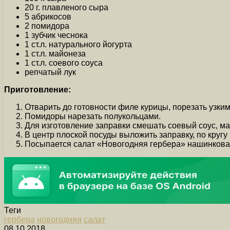
20 г. плавленого сыра
5 абрикосов
2 помидора
1 зубчик чеснока
1 ст.л. натурального йогурта
1 ст.л. майонеза
1 ст.л. соевого соуса
репчатый лук
Приготовление:
Отварить до готовности филе курицы, порезать узким
Помидоры нарезать полукольцами.
Для изготовление заправки смешать соевый соус, ма
В центр плоской посуды выложить заправку, по кругу
Посыпается салат «Новогодняя гербера» нашинкова
Теги
гербера
новогодняя
салат
08.10.2018