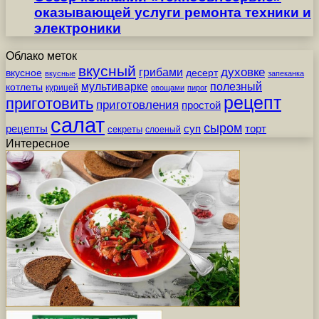
оказывающей услуги ремонта техники и
электроники
Облако меток
вкусный
грибами
духовке
вкусное
десерт
вкусные
запеканка
мультиварке
полезный
котлеты
курицей
овощами
пирог
рецепт
приготовить
приготовления
простой
салат
сыром
рецепты
суп
торт
секреты
слоеный
Интересное