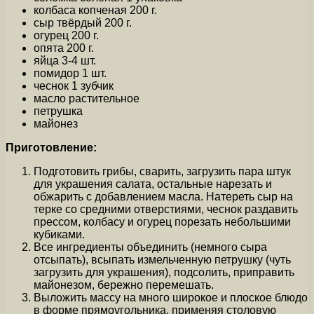
колбаса копченая 200 г.
сыр твёрдый 200 г.
огурец 200 г.
опята 200 г.
яйца 3-4 шт.
помидор 1 шт.
чеснок 1 зубчик
масло растительное
петрушка
майонез
Приготовление:
Подготовить грибы, сварить, загрузить пара штук
для украшения салата, остальные нарезать и
обжарить с добавлением масла. Натереть сыр на
терке со средними отверстиями, чеснок раздавить
прессом, колбасу и огурец порезать небольшими
кубиками.
Все ингредиенты объединить (немного сыра
отсыпать), всыпать измельченную петрушку (чуть
загрузить для украшения), подсолить, приправить
майонезом, бережно перемешать.
Выложить массу на много широкое и плоское блюдо
в форме прямоугольника, применяя столовую