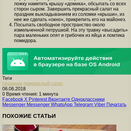
ложку наметить крышу «домика», обсыпать со всех
сторон сыром. Завершить прекрасный салат на
праздник выкладыванием из соломки «крыши», из
нее же сделать «окно», прикрепить его на майонез.
Посыпать свободное пространство около
измельченной петрушкой. На эту травку «высадить»
пара маленьких опят и грибочек из яйца и ломтика
помидора.
Теги
праздник
прекрасный
салат
06.06.2018
0
Время чтения: 1 минута
Facebook
X
Pinterest
Вконтакте
Одноклассники
Messenger
Messenger
WhatsApp
Telegram
Viber
Печатать
ПОХОЖИЕ СТАТЬИ