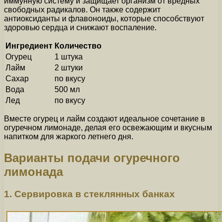
иммунную систему и защищает организм от вредных
свободных радикалов. Он также содержит
антиоксиданты и флавоноиды, которые способствуют
здоровью сердца и снижают воспаление.
Ингредиент
Количество
Огурец
1 штука
Лайм
2 штуки
Сахар
по вкусу
Вода
500 мл
Лед
по вкусу
Вместе огурец и лайм создают идеальное сочетание в
огуречном лимонаде, делая его освежающим и вкусным
напитком для жаркого летнего дня.
Варианты подачи огуречного
лимонада
1. Сервировка в стеклянных банках