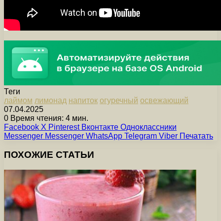
Теги
лаймом
лимонад
напиток
огуречный
освежающий
07.04.2025
0
Время чтения: 4 мин.
Facebook
X
Pinterest
Вконтакте
Одноклассники
Messenger
Messenger
WhatsApp
Telegram
Viber
Печатать
ПОХОЖИЕ СТАТЬИ