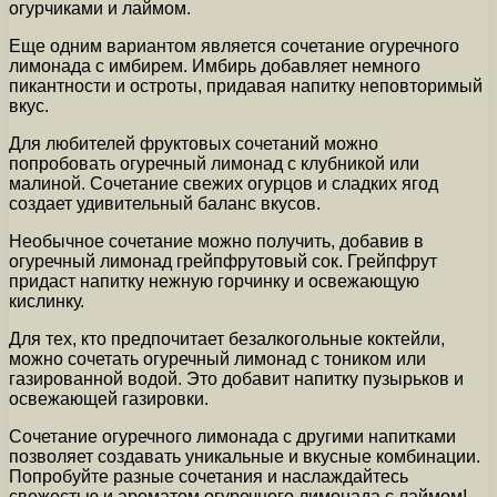
огурчиками и лаймом.
Еще одним вариантом является сочетание огуречного
лимонада с имбирем. Имбирь добавляет немного
пикантности и остроты, придавая напитку неповторимый
вкус.
Для любителей фруктовых сочетаний можно
попробовать огуречный лимонад с клубникой или
малиной. Сочетание свежих огурцов и сладких ягод
создает удивительный баланс вкусов.
Необычное сочетание можно получить, добавив в
огуречный лимонад грейпфрутовый сок. Грейпфрут
придаст напитку нежную горчинку и освежающую
кислинку.
Для тех, кто предпочитает безалкогольные коктейли,
можно сочетать огуречный лимонад с тоником или
газированной водой. Это добавит напитку пузырьков и
освежающей газировки.
Сочетание огуречного лимонада с другими напитками
позволяет создавать уникальные и вкусные комбинации.
Попробуйте разные сочетания и наслаждайтесь
свежестью и ароматом огуречного лимонада с лаймом!