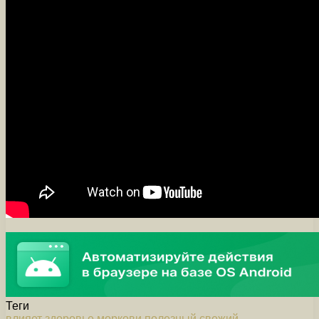
Теги
влияет
здоровье
моркови
полезный
свежий