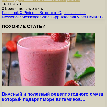
16.11.2023
0
Время чтения: 5 мин.
Facebook
X
Pinterest
Вконтакте
Одноклассники
Messenger
Messenger
WhatsApp
Telegram
Viber
Печатать
ПОХОЖИЕ СТАТЬИ
Вкусный и полезный рецепт ягодного смузи,
который подарит море витаминов…