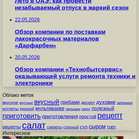
Лето в ОАЭ: как провести
незабываемый отпуск в жаркий сезон
22.05.2026
Обзор компании по поставкам
лакокрасочных материалов
«Дарфарбен»
20.05.2026
Обзор компании «Технобытсервис»
оказывающей услуги ремонта техники и
электроники
Облако меток
вкусный
грибами
духовке
вкусное
десерт
вкусные
запеканка
мультиварке
полезный
котлеты
курицей
овощами
пирог
рецепт
приготовить
приготовления
простой
салат
сыром
рецепты
суп
торт
секреты
слоеный
Интересное