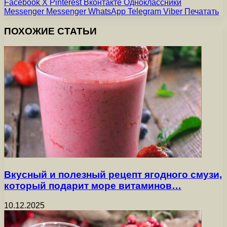
Facebook
X
Pinterest
Вконтакте
Одноклассники
Messenger
Messenger
WhatsApp
Telegram
Viber
Печатать
ПОХОЖИЕ СТАТЬИ
Вкусный и полезный рецепт ягодного смузи,
который подарит море витаминов…
10.12.2025