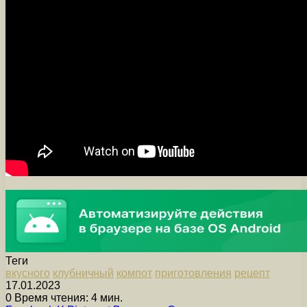
Теги
вкусного
клубничный
компот
приготовления
рецепт
17.01.2023
0
Время чтения: 4 мин.