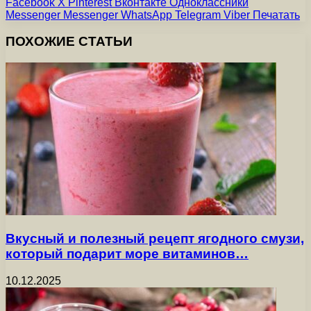
Facebook
X
Pinterest
Вконтакте
Одноклассники
Messenger
Messenger
WhatsApp
Telegram
Viber
Печатать
ПОХОЖИЕ СТАТЬИ
Вкусный и полезный рецепт ягодного смузи,
который подарит море витаминов…
10.12.2025