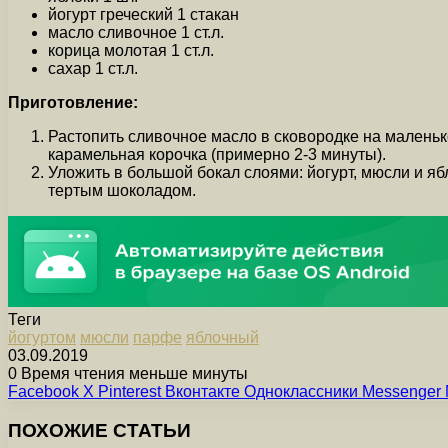
йогурт греческий 1 стакан
масло сливочное 1 ст.л.
корица молотая 1 ст.л.
сахар 1 ст.л.
Приготовление:
Растопить сливочное масло в сковородке на маленько
карамельная корочка (примерно 2-3 минуты).
Уложить в большой бокал слоями: йогурт, мюсли и я
тертым шоколадом.
Теги
йогуртом
мюсли
парфе
яблочный
03.09.2019
0
Время чтения меньше минуты
Facebook
X
Pinterest
Вконтакте
Одноклассники
Messenger
ПОХОЖИЕ СТАТЬИ