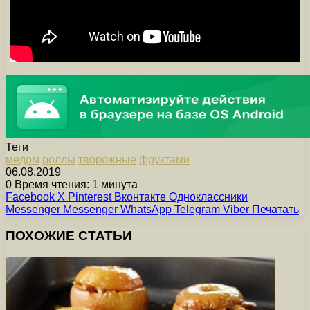
Теги
медом
роллы
творожные
фруктами
06.08.2019
0
Время чтения: 1 минута
Facebook
X
Pinterest
Вконтакте
Одноклассники
Messenger
Messenger
WhatsApp
Telegram
Viber
Печатать
ПОХОЖИЕ СТАТЬИ