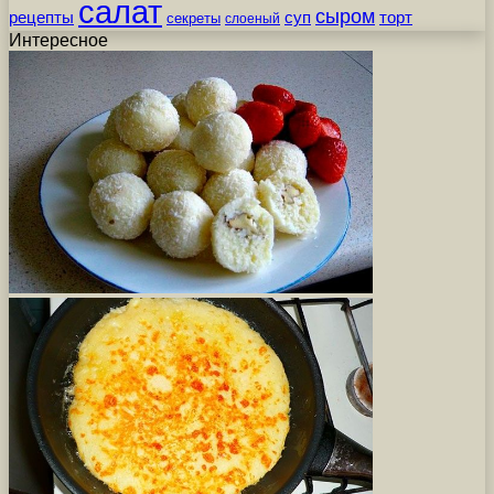
салат
сыром
рецепты
суп
торт
секреты
слоеный
Интересное