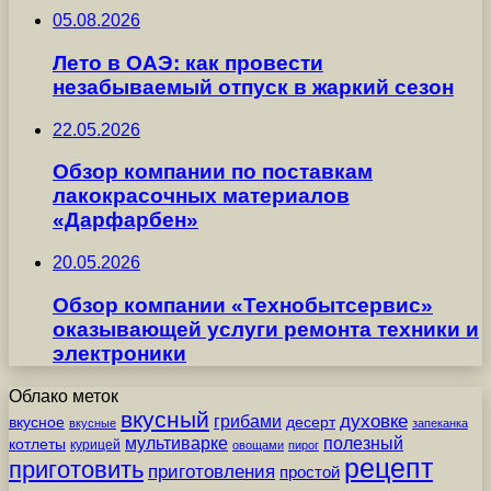
05.08.2026
Лето в ОАЭ: как провести
незабываемый отпуск в жаркий сезон
22.05.2026
Обзор компании по поставкам
лакокрасочных материалов
«Дарфарбен»
20.05.2026
Обзор компании «Технобытсервис»
оказывающей услуги ремонта техники и
электроники
Облако меток
вкусный
грибами
духовке
вкусное
десерт
вкусные
запеканка
мультиварке
полезный
котлеты
курицей
овощами
пирог
рецепт
приготовить
приготовления
простой