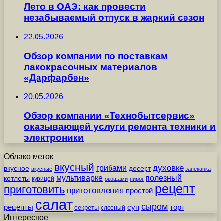
Лето в ОАЭ: как провести
незабываемый отпуск в жаркий сезон
22.05.2026
Обзор компании по поставкам
лакокрасочных материалов
«Дарфарбен»
20.05.2026
Обзор компании «Технобытсервис»
оказывающей услуги ремонта техники и
электроники
Облако меток
вкусный
грибами
духовке
вкусное
десерт
вкусные
запеканка
мультиварке
полезный
котлеты
курицей
овощами
пирог
рецепт
приготовить
приготовления
простой
салат
сыром
рецепты
суп
торт
секреты
слоеный
Интересное