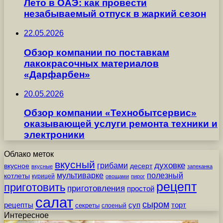
Лето в ОАЭ: как провести
незабываемый отпуск в жаркий сезон
22.05.2026
Обзор компании по поставкам
лакокрасочных материалов
«Дарфарбен»
20.05.2026
Обзор компании «Технобытсервис»
оказывающей услуги ремонта техники и
электроники
Облако меток
вкусный
грибами
духовке
вкусное
десерт
вкусные
запеканка
мультиварке
полезный
котлеты
курицей
овощами
пирог
рецепт
приготовить
приготовления
простой
салат
сыром
рецепты
суп
торт
секреты
слоеный
Интересное