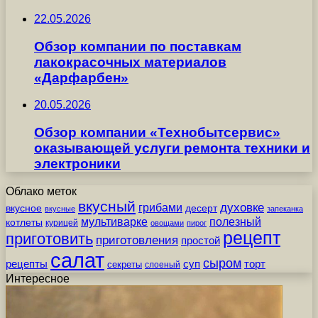
22.05.2026
Обзор компании по поставкам
лакокрасочных материалов
«Дарфарбен»
20.05.2026
Обзор компании «Технобытсервис»
оказывающей услуги ремонта техники и
электроники
Облако меток
вкусный
грибами
духовке
вкусное
десерт
вкусные
запеканка
мультиварке
полезный
котлеты
курицей
овощами
пирог
рецепт
приготовить
приготовления
простой
салат
сыром
рецепты
суп
торт
секреты
слоеный
Интересное