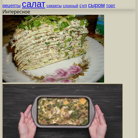
салат
сыром
рецепты
суп
торт
секреты
слоеный
Интересное