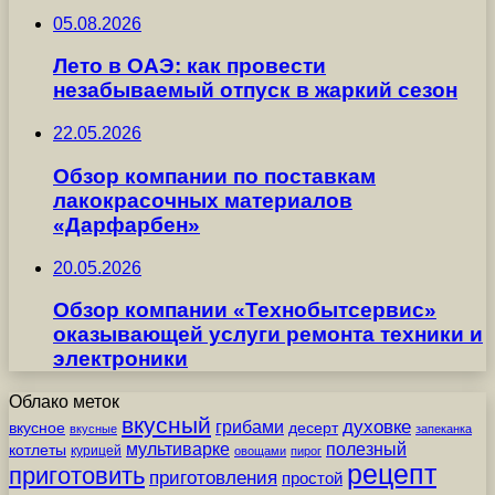
05.08.2026
Лето в ОАЭ: как провести
незабываемый отпуск в жаркий сезон
22.05.2026
Обзор компании по поставкам
лакокрасочных материалов
«Дарфарбен»
20.05.2026
Обзор компании «Технобытсервис»
оказывающей услуги ремонта техники и
электроники
Облако меток
вкусный
грибами
духовке
вкусное
десерт
вкусные
запеканка
мультиварке
полезный
котлеты
курицей
овощами
пирог
рецепт
приготовить
приготовления
простой