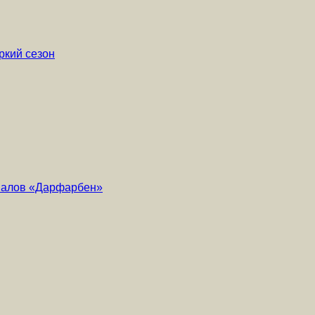
ркий сезон
риалов «Дарфарбен»