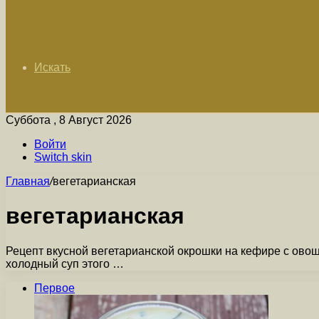
Искать
Суббота , 8 Август 2026
Войти
Switch skin
Главная
/
вегетарианская
вегетарианская
Рецепт вкусной вегетарианской окрошки на кефире с овощ
холодный суп этого …
Первое