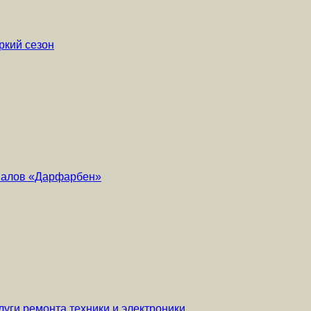
ркий сезон
риалов «Дарфарбен»
уги ремонта техники и электроники