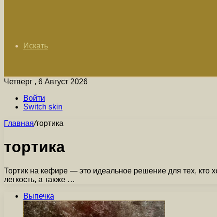
Искать
Четверг , 6 Август 2026
Войти
Switch skin
Главная
/
тортика
тортика
Тортик на кефире — это идеальное решение для тех, кто хо
легкость, а также …
Выпечка