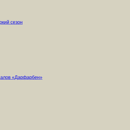
ркий сезон
риалов «Дарфарбен»