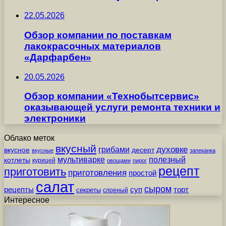
22.05.2026
Обзор компании по поставкам
лакокрасочных материалов
«Дарфарбен»
20.05.2026
Обзор компании «Технобытсервис»
оказывающей услуги ремонта техники и
электроники
Облако меток
вкусный
грибами
духовке
вкусное
десерт
вкусные
запеканка
мультиварке
полезный
котлеты
курицей
овощами
пирог
рецепт
приготовить
приготовления
простой
салат
сыром
рецепты
суп
торт
секреты
слоеный
Интересное