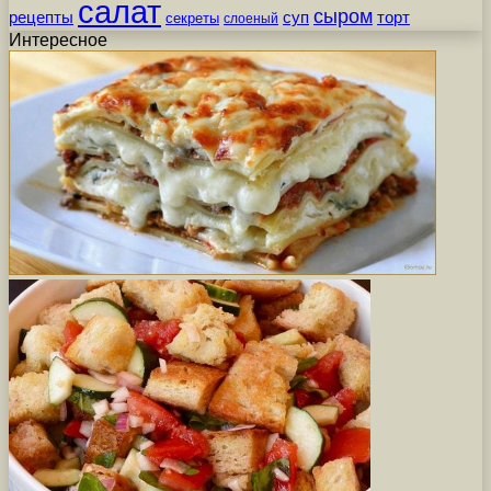
салат
сыром
рецепты
суп
торт
секреты
слоеный
Интересное