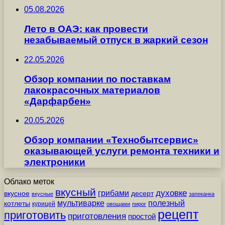
05.08.2026
Лето в ОАЭ: как провести
незабываемый отпуск в жаркий сезон
22.05.2026
Обзор компании по поставкам
лакокрасочных материалов
«Дарфарбен»
20.05.2026
Обзор компании «Технобытсервис»
оказывающей услуги ремонта техники и
электроники
Облако меток
вкусный
грибами
духовке
вкусное
десерт
вкусные
запеканка
мультиварке
полезный
котлеты
курицей
овощами
пирог
рецепт
приготовить
приготовления
простой