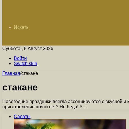
Искать
Суббота , 8 Август 2026
Войти
Switch skin
Главная
/
стакане
стакане
Новогодние праздники всегда ассоциируются с вкусной и к
приготовление почти нет? Не беда! У …
Салаты