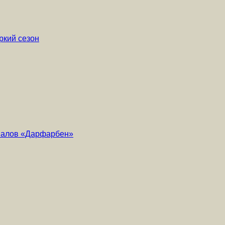
ркий сезон
риалов «Дарфарбен»