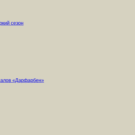
ркий сезон
риалов «Дарфарбен»