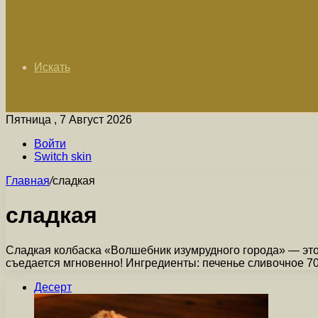
Искать
Пятница , 7 Август 2026
Войти
Switch skin
Главная
/
сладкая
сладкая
Сладкая колбаска «Волшебник изумрудного города» — это 
съедается мгновенно! Ингредиенты: печенье сливочное 7
Десерт