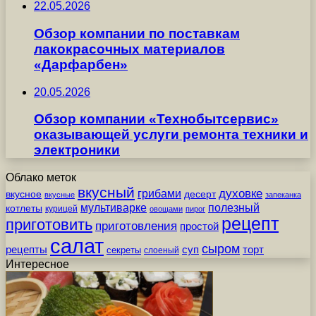
22.05.2026
Обзор компании по поставкам
лакокрасочных материалов
«Дарфарбен»
20.05.2026
Обзор компании «Технобытсервис»
оказывающей услуги ремонта техники и
электроники
Облако меток
вкусный
грибами
духовке
вкусное
десерт
вкусные
запеканка
мультиварке
полезный
котлеты
курицей
овощами
пирог
рецепт
приготовить
приготовления
простой
салат
сыром
рецепты
суп
торт
секреты
слоеный
Интересное