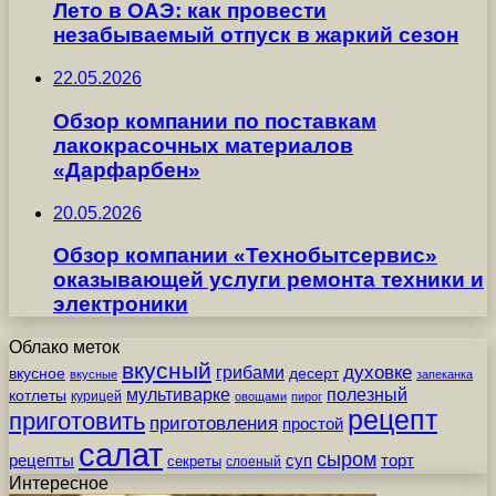
Лето в ОАЭ: как провести
незабываемый отпуск в жаркий сезон
22.05.2026
Обзор компании по поставкам
лакокрасочных материалов
«Дарфарбен»
20.05.2026
Обзор компании «Технобытсервис»
оказывающей услуги ремонта техники и
электроники
Облако меток
вкусный
грибами
духовке
вкусное
десерт
вкусные
запеканка
мультиварке
полезный
котлеты
курицей
овощами
пирог
рецепт
приготовить
приготовления
простой
салат
сыром
рецепты
суп
торт
секреты
слоеный
Интересное