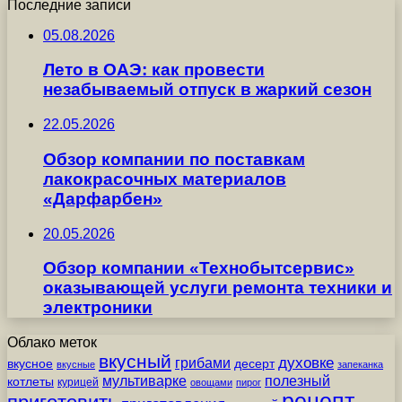
Последние записи
05.08.2026
Лето в ОАЭ: как провести
незабываемый отпуск в жаркий сезон
22.05.2026
Обзор компании по поставкам
лакокрасочных материалов
«Дарфарбен»
20.05.2026
Обзор компании «Технобытсервис»
оказывающей услуги ремонта техники и
электроники
Облако меток
вкусный
грибами
духовке
вкусное
десерт
вкусные
запеканка
мультиварке
полезный
котлеты
курицей
овощами
пирог
рецепт