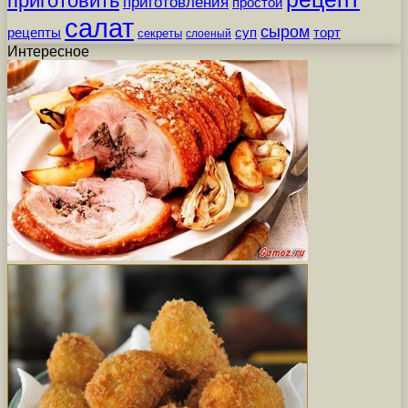
приготовить
приготовления
простой
салат
сыром
рецепты
суп
торт
секреты
слоеный
Интересное