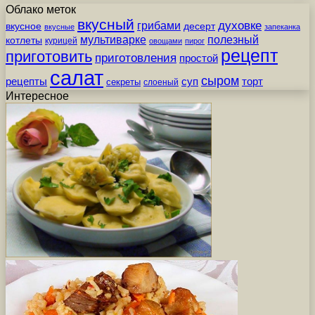
Облако меток
вкусный
грибами
духовке
вкусное
десерт
вкусные
запеканка
мультиварке
полезный
котлеты
курицей
овощами
пирог
рецепт
приготовить
приготовления
простой
салат
сыром
рецепты
суп
торт
секреты
слоеный
Интересное