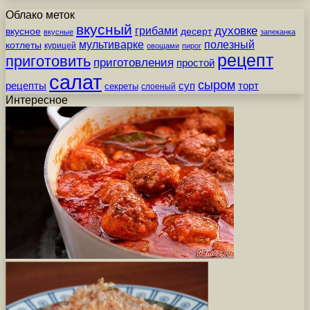
Облако меток
вкусный
грибами
духовке
вкусное
десерт
вкусные
запеканка
мультиварке
полезный
котлеты
курицей
овощами
пирог
рецепт
приготовить
приготовления
простой
салат
сыром
рецепты
суп
торт
секреты
слоеный
Интересное