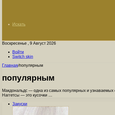
Искать
Воскресенье , 9 Август 2026
Войти
Switch skin
Главная
/
популярным
популярным
Макдональдс — одна из самых популярных и узнаваемых ф
Наггетсы — это кусочки …
Закуски