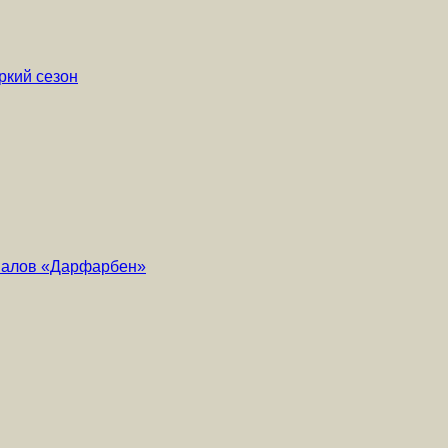
ркий сезон
риалов «Дарфарбен»