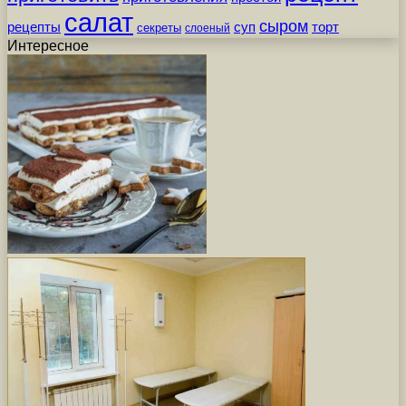
салат
сыром
рецепты
суп
торт
секреты
слоеный
Интересное