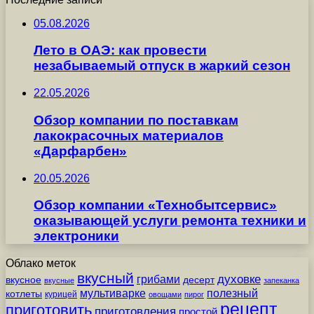
05.08.2026
Лето в ОАЭ: как провести
незабываемый отпуск в жаркий сезон
22.05.2026
Обзор компании по поставкам
лакокрасочных материалов
«Дарфарбен»
20.05.2026
Обзор компании «Технобытсервис»
оказывающей услуги ремонта техники и
электроники
Облако меток
вкусный
грибами
духовке
вкусное
десерт
вкусные
запеканка
мультиварке
полезный
котлеты
курицей
овощами
пирог
рецепт
приготовить
приготовления
простой