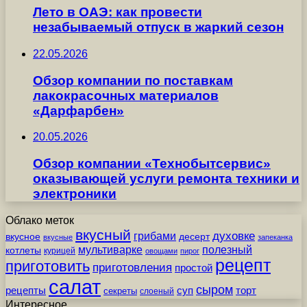
Лето в ОАЭ: как провести
незабываемый отпуск в жаркий сезон
22.05.2026
Обзор компании по поставкам
лакокрасочных материалов
«Дарфарбен»
20.05.2026
Обзор компании «Технобытсервис»
оказывающей услуги ремонта техники и
электроники
Облако меток
вкусный
грибами
духовке
вкусное
десерт
вкусные
запеканка
мультиварке
полезный
котлеты
курицей
овощами
пирог
рецепт
приготовить
приготовления
простой
салат
сыром
рецепты
суп
торт
секреты
слоеный
Интересное