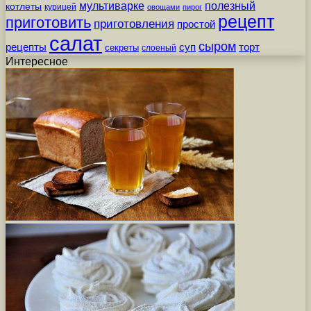
мультиварке
полезный
котлеты
курицей
овощами
пирог
рецепт
приготовить
приготовления
простой
салат
сыром
рецепты
суп
торт
секреты
слоеный
Интересное