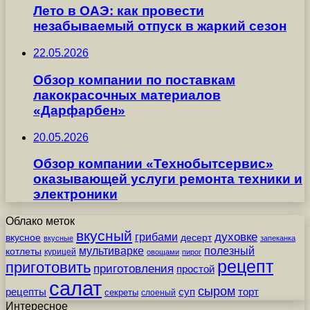
Лето в ОАЭ: как провести
незабываемый отпуск в жаркий сезон
22.05.2026
Обзор компании по поставкам
лакокрасочных материалов
«Дарфарбен»
20.05.2026
Обзор компании «Технобытсервис»
оказывающей услуги ремонта техники и
электроники
Облако меток
вкусный
грибами
духовке
вкусное
десерт
вкусные
запеканка
мультиварке
полезный
котлеты
курицей
овощами
пирог
рецепт
приготовить
приготовления
простой
салат
сыром
рецепты
суп
торт
секреты
слоеный
Интересное