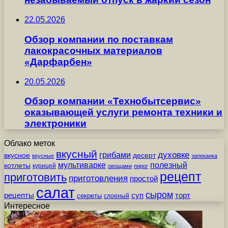
22.05.2026
Обзор компании по поставкам
лакокрасочных материалов
«Дарфарбен»
20.05.2026
Обзор компании «Технобытсервис»
оказывающей услуги ремонта техники и
электроники
Облако меток
вкусный
грибами
духовке
вкусное
десерт
вкусные
запеканка
мультиварке
полезный
котлеты
курицей
овощами
пирог
рецепт
приготовить
приготовления
простой
салат
сыром
рецепты
суп
торт
секреты
слоеный
Интересное