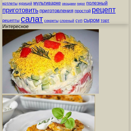
мультиварке
полезный
котлеты
курицей
овощами
пирог
рецепт
приготовить
приготовления
простой
салат
сыром
рецепты
суп
торт
секреты
слоеный
Интересное