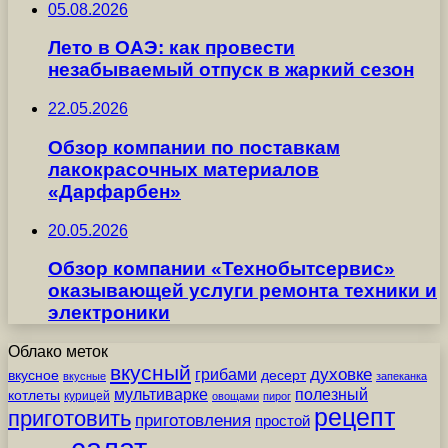
05.08.2026
Лето в ОАЭ: как провести
незабываемый отпуск в жаркий сезон
22.05.2026
Обзор компании по поставкам
лакокрасочных материалов
«Дарфарбен»
20.05.2026
Обзор компании «Технобытсервис»
оказывающей услуги ремонта техники и
электроники
Облако меток
вкусный
грибами
духовке
вкусное
десерт
вкусные
запеканка
мультиварке
полезный
котлеты
курицей
овощами
пирог
рецепт
приготовить
приготовления
простой