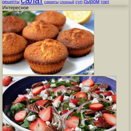
салат
сыром
рецепты
суп
торт
секреты
слоеный
Интересное