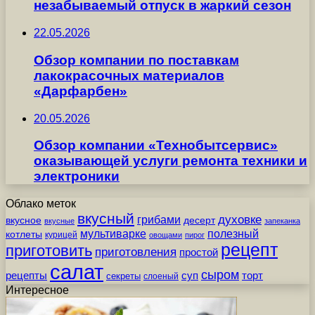
незабываемый отпуск в жаркий сезон
22.05.2026
Обзор компании по поставкам
лакокрасочных материалов
«Дарфарбен»
20.05.2026
Обзор компании «Технобытсервис»
оказывающей услуги ремонта техники и
электроники
Облако меток
вкусный
грибами
духовке
вкусное
десерт
вкусные
запеканка
мультиварке
полезный
котлеты
курицей
овощами
пирог
рецепт
приготовить
приготовления
простой
салат
сыром
рецепты
суп
торт
секреты
слоеный
Интересное