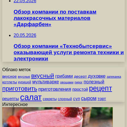
22.05.2026
Обзор компании по поставкам
лакокрасочных материалов
«Дарфарбен»
20.05.2026
Обзор компании «Технобытсервис»
оказывающей услуги ремонта техники и
электроники
Облако меток
вкусный
грибами
духовке
вкусное
десерт
вкусные
запеканка
мультиварке
полезный
котлеты
курицей
овощами
пирог
рецепт
приготовить
приготовления
простой
салат
сыром
рецепты
суп
торт
секреты
слоеный
Интересное