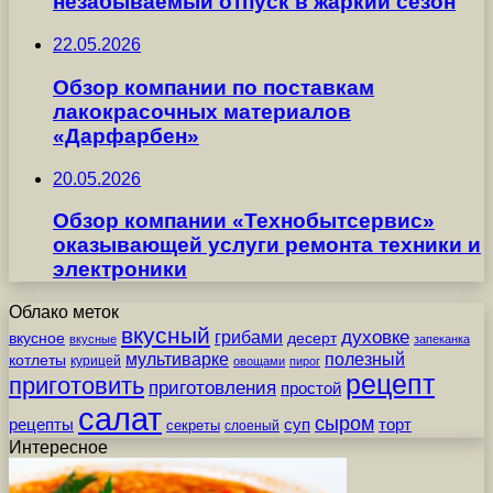
незабываемый отпуск в жаркий сезон
22.05.2026
Обзор компании по поставкам
лакокрасочных материалов
«Дарфарбен»
20.05.2026
Обзор компании «Технобытсервис»
оказывающей услуги ремонта техники и
электроники
Облако меток
вкусный
грибами
духовке
вкусное
десерт
вкусные
запеканка
мультиварке
полезный
котлеты
курицей
овощами
пирог
рецепт
приготовить
приготовления
простой
салат
сыром
рецепты
суп
торт
секреты
слоеный
Интересное