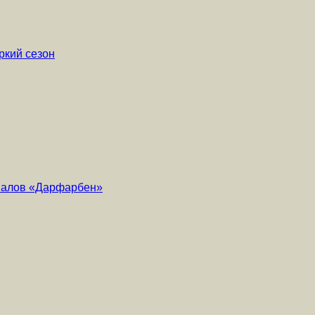
ркий сезон
риалов «Дарфарбен»