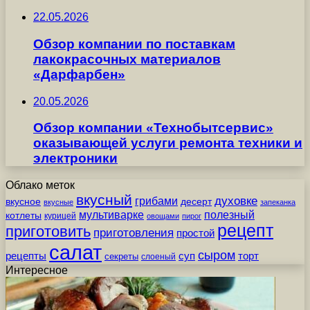
22.05.2026
Обзор компании по поставкам
лакокрасочных материалов
«Дарфарбен»
20.05.2026
Обзор компании «Технобытсервис»
оказывающей услуги ремонта техники и
электроники
Облако меток
вкусный
грибами
духовке
вкусное
десерт
вкусные
запеканка
мультиварке
полезный
котлеты
курицей
овощами
пирог
рецепт
приготовить
приготовления
простой
салат
сыром
рецепты
суп
торт
секреты
слоеный
Интересное