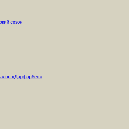
ркий сезон
риалов «Дарфарбен»